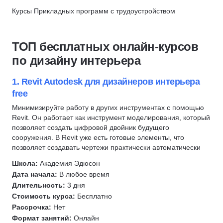
Microsoft Excel
Cinema 4D
Курсы Прикладных программ с трудоустройством
МТИ
3ds Max
Скидка 72000 ₽
Autodesk Maya
Яндекс Практикум
ТОП бесплатных онлайн-курсов
ZBrush
Получи скидку 7%
по дизайну интерьера
Figma
Substance Painter
1. Revit Autodesk для дизайнеров интерьера
free
Business Studio
Минимизируйте работу в других инструментах с помощью
Rhinoceros
Revit. Он работает как инструмент моделирования, который
Ableton
позволяет создать цифровой двойник будущего
Adobe Lightroom
сооружения. В Revit уже есть готовые элементы, что
позволяет создавать чертежи практически автоматически
Программа 1С
Школа:
Академия Эдюсон
Fl studio
Дата начала:
В любое время
Clo 3D
Длительность:
3 дня
1С:Бухгалтерия
Стоимость курса:
Бесплатно
1С:Предприятие
Рассрочка:
Нет
Формат занятий:
Онлайн
1С: Зарплата и управление персоналом