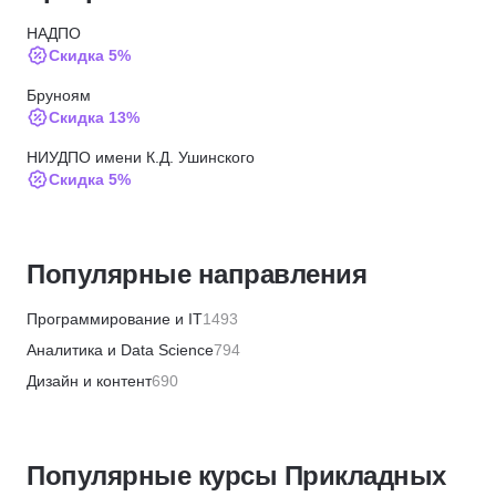
НАДПО
Скидка 5%
Бруноям
Скидка 13%
НИУДПО имени К.Д. Ушинского
Скидка 5%
ИПО
Скидка 10%
Популярные направления
Moscow Business School
Скидка 5%
Программирование и IT
1493
МИПО
Аналитика и Data Science
794
Скидка 10%
Дизайн и контент
690
Институт профессиональных квалификаций
Бизнес и менеджмент
1359
Скидка 5%
Маркетинг и продажи
446
АБИУС
Популярные курсы Прикладных
Финансы и бухгалтерия
656
Скидка 5%