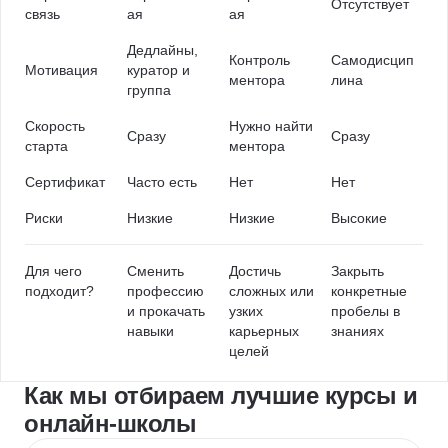
Отсутствует
связь
ая
ая
Дедлайны,
Контроль
Самодисцип
Мотивация
куратор и
ментора
лина
группа
Скорость
Нужно найти
Сразу
Сразу
старта
ментора
Сертификат
Часто есть
Нет
Нет
Риски
Низкие
Низкие
Высокие
Для чего
Сменить
Достичь
Закрыть
подходит?
профессию
сложных или
конкретные
и прокачать
узких
пробелы в
навыки
карьерных
знаниях
целей
Как мы отбираем лучшие курсы и
онлайн-школы