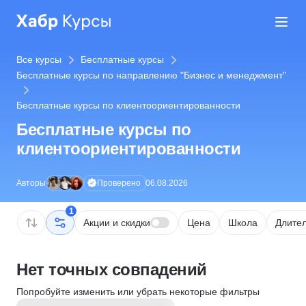
Все курсы
Бесплатные курсы
Бесплатные курсы по направлению "Бизнес и менеджмент"
Бесплатные курсы по клиентоориентированности
Бесплатные курсы по
клиентоориентированности
Проверено
Авторы
06.08.2026
1
Акции и скидки
Цена
Школа
Длител
Нет точных совпадений
Попробуйте изменить или убрать некоторые фильтры