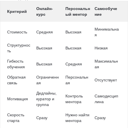
Онлайн-
Персональн
Самообуче
Критерий
курс
ый ментор
ние
Минимальна
Стоимость
Средняя
Высокая
я
Структурнос
Высокая
Высокая
Низкая
ть
Гибкость
Максимальн
Высокая
Средняя
обучения
ая
Обратная
Ограниченн
Персональн
Отсутствует
связь
ая
ая
Дедлайны,
Контроль
Самодисцип
Мотивация
куратор и
ментора
лина
группа
Скорость
Нужно найти
Сразу
Сразу
старта
ментора