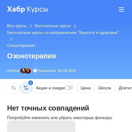
Все курсы
Бесплатные курсы
Бесплатные курсы по направлению "Красота и здоровье"
Озонотерапия
Озонотерапия
Проверено
Авторы
06.08.2026
1
Акции и скидки
Цена
Школа
Длител
Нет точных совпадений
Попробуйте изменить или убрать некоторые фильтры