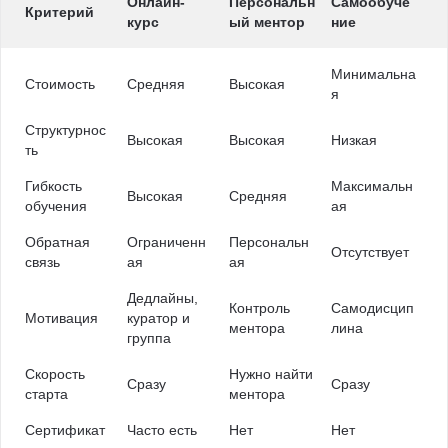
Онлайн-
Персональн
Самообуче
Критерий
курс
ый ментор
ние
Минимальна
Стоимость
Средняя
Высокая
я
Структурнос
Высокая
Высокая
Низкая
ть
Гибкость
Максимальн
Высокая
Средняя
обучения
ая
Обратная
Ограниченн
Персональн
Отсутствует
связь
ая
ая
Дедлайны,
Контроль
Самодисцип
Мотивация
куратор и
ментора
лина
группа
Скорость
Нужно найти
Сразу
Сразу
старта
ментора
Сертификат
Часто есть
Нет
Нет