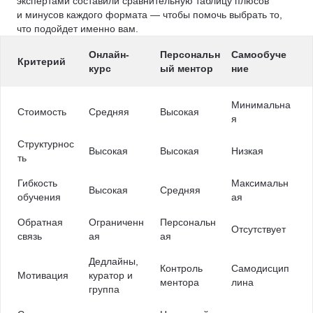
экспертами составили сравнительную таблицу плюсов
и минусов каждого формата — чтобы помочь выбрать то,
что подойдет именно вам.
Онлайн-
Персональн
Самообуче
Критерий
курс
ый ментор
ние
Минимальна
Стоимость
Средняя
Высокая
я
Структурнос
Высокая
Высокая
Низкая
ть
Гибкость
Максимальн
Высокая
Средняя
обучения
ая
Обратная
Ограниченн
Персональн
Отсутствует
связь
ая
ая
Дедлайны,
Контроль
Самодисцип
Мотивация
куратор и
ментора
лина
группа