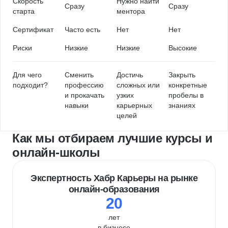
Скорость
Нужно найти
Сразу
Сразу
старта
ментора
Сертификат
Часто есть
Нет
Нет
Риски
Низкие
Низкие
Высокие
Для чего
Сменить
Достичь
Закрыть
подходит?
профессию
сложных или
конкретные
и прокачать
узких
пробелы в
навыки
карьерных
знаниях
целей
Как мы отбираем лучшие курсы и
онлайн-школы
Экспертность Хабр Карьеры на рынке
онлайн-образования
20
лет
в бизнесе