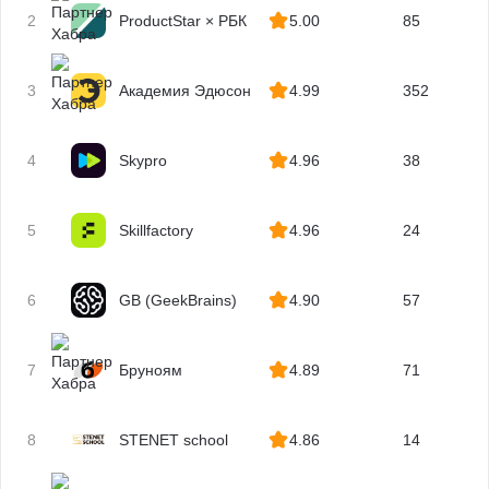
2
ProductStar × РБК
5.00
85
3
Академия Эдюсон
4.99
352
4
Skypro
4.96
38
5
Skillfactory
4.96
24
6
GB (GeekBrains)
4.90
57
7
Бруноям
4.89
71
8
STENET school
4.86
14