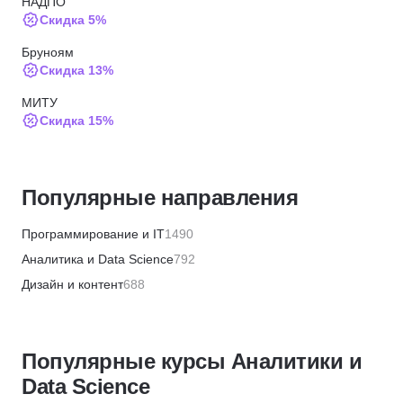
НАДПО
Скидка 5%
Бруноям
Скидка 13%
МИТУ
Скидка 15%
SF Education
Скидка 15%
Популярные направления
Moscow Business School
Скидка 5%
Программирование и IT
1490
МИПО
Аналитика и Data Science
792
Скидка 10%
Дизайн и контент
688
BABOKSchool
Бизнес и менеджмент
1336
Скидка 30%
Маркетинг и продажи
446
BABOKSchool
Популярные курсы Аналитики и
Финансы и бухгалтерия
655
Скидка 10%
Data Science
HR и рекрутинг
327