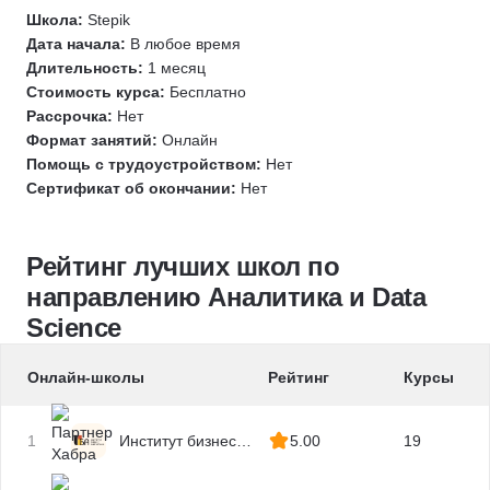
Школа:
Stepik
MatPlotLib
Дата начала:
В любое время
Базы данных
Длительность:
1 месяц
Разработка требований
Стоимость курса:
Бесплатно
Математическая статистика
Рассрочка:
Нет
Формат занятий:
Онлайн
Финансовая аналитика
Помощь с трудоустройством:
Нет
RAG
Сертификат об окончании:
Нет
LLM
Анализ требований
Рейтинг лучших школ по
Аналитик SOC
направлению Аналитика и Data
DataOPS
Science
Архитектура данных
Scikit-learn
Онлайн-школы
Рейтинг
Курсы
PyTorch
HuggingFace
1
Институт бизнес-
5.00
19
Обработка естественного языка
аналитики
LangGraph