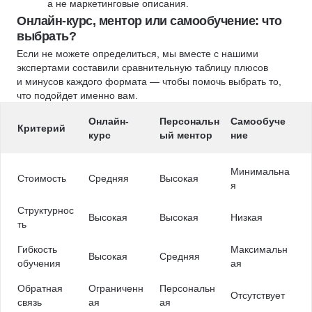
а не маркетинговые описания.
Онлайн-курс, ментор или самообучение: что
выбрать?
Если не можете определиться, мы вместе с нашими
экспертами составили сравнительную таблицу плюсов
и минусов каждого формата — чтобы помочь выбрать то,
что подойдет именно вам.
Онлайн-
Персональн
Самообуче
Критерий
курс
ый ментор
ние
Минимальна
Стоимость
Средняя
Высокая
я
Структурнос
Высокая
Высокая
Низкая
ть
Гибкость
Максимальн
Высокая
Средняя
обучения
ая
Обратная
Ограниченн
Персональн
Отсутствует
связь
ая
ая