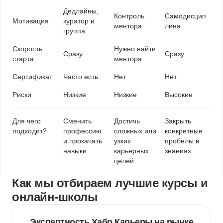
Дедлайны,
Контроль
Самодисцип
Мотивация
куратор и
ментора
лина
группа
Скорость
Нужно найти
Сразу
Сразу
старта
ментора
Сертификат
Часто есть
Нет
Нет
Риски
Низкие
Низкие
Высокие
Для чего
Сменить
Достичь
Закрыть
подходит?
профессию
сложных или
конкретные
и прокачать
узких
пробелы в
навыки
карьерных
знаниях
целей
Как мы отбираем лучшие курсы и
онлайн-школы
Экспертность Хабр Карьеры на рынке