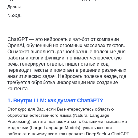
ЦАППКК
Data Engineering
1С аналитик
Дроны
Скидка 6%
Google Search Console
Big Data
NoSQL
НЦРДО
Теория вероятностей
Глубокое обучение
SQL
Скидка 6%
Финансовая аналитика
Data Engineering
Python
Power BI
ChatGPT — это нейросеть и чат-бот от компании
Компьютерное зрение
Apache Hadoop
OpenAI, обученный на огромных массивах текстов.
Yandex DataLens
Математика для Data Science
PostgreSQL
Он может выполнять разнообразные полезные дня
Базы данных
работы и жизни функции: понимает человеческую
Tableau
Docker
Системная аналитика
речь, генерирует ответы, пишет статьи и код,
BABOK
Apache Kafka
переводит тексты и помогает в решении различных
Docker
Аналитика для руководителей
Apache Airflow
аналитических задач. Нейросеть полезна везде, где
Apache Airflow
требуется обработка информации или создание
Аналитика для предпринимателей
Apache Spark
контента.
Искусственный интеллект
Распознавание речи
MongoDB
Нейронные сети
1. Внутри LLM: как думает ChatGPT?
Нейронные сети
Data Engineering
1С аналитик
Этот курс для Вас, если Вы интересуетесь областью
NLP
DWH
Проектирование информационных систем
обработки естественного языка (Natural Language
Бизнес-моделирование
Yandex DataLens
Processing), хотите познакомиться с большими языковыми
Анализ требований
Сквозная аналитика
Yandex.Cloud
моделями (Large Language Models), узнать как они
Сбор требований
работают и почему всем так нравятся DeepSeek и ChatGPT.
Seaborn
Инженерия данных