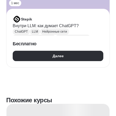
1 мес
Stepik
Внутри LLM: как думает ChatGPT?
ChatGPT
LLM
Нейронные сети
Искусственный интеллект
Машинное обучение
Бесплатно
NLP
Далее
Похожие курсы