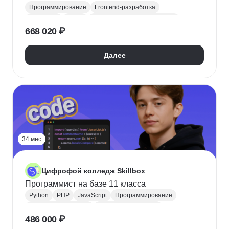
Программирование
Frontend-разработка
JavaScript
Figma
Научиться программировать
668 020 ₽
Поступить в колледж
СПО
Колледж
Далее
34 мес
Цифрофой колледж Skillbox
Программист на базе 11 класса
Python
PHP
JavaScript
Программирование
Backend-разработка
Frontend-разработка
486 000 ₽
Java
Поступить в колледж