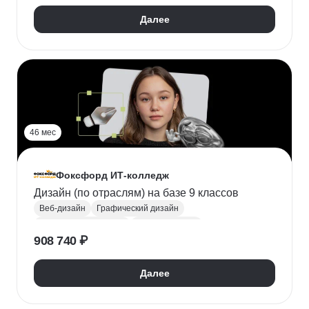
Далее
46 мес
Фоксфорд ИТ-колледж
Дизайн (по отраслям) на базе 9 классов
Веб-дизайн
Графический дизайн
Цифровое рисование
Adobe Illustrator
908 740 ₽
Adobe Photoshop
Adobe InDesign
Figma
Tilda
Найти хобби
Поступить в колледж
Далее
СПО
Колледж