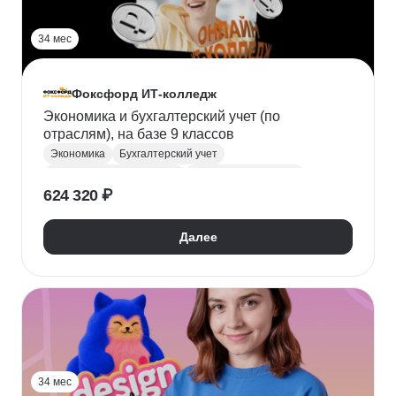
34 мес
Фоксфорд ИТ-колледж
Экономика и бухгалтерский учет (по
отраслям), на базе 9 классов
Экономика
Бухгалтерский учет
Финансовая грамотность
Поступить в колледж
624 320 ₽
СПО
Колледж
Далее
34 мес