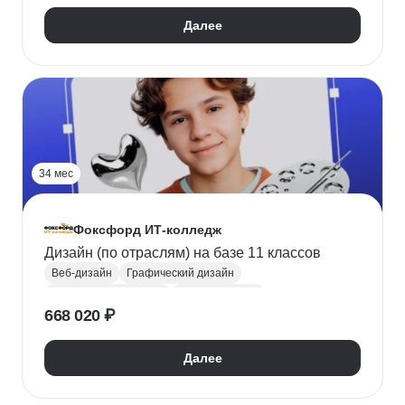
Научиться программировать
СПО
Колледж
Далее
34 мес
Фоксфорд ИТ-колледж
Дизайн (по отраслям) на базе 11 классов
Веб-дизайн
Графический дизайн
Цифровое рисование
Adobe Illustrator
668 020 ₽
Adobe Photoshop
Adobe InDesign
Figma
Tilda
Найти хобби
Поступить в колледж
Далее
СПО
Колледж