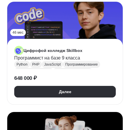
46 мес
Цифрофой колледж Skillbox
Программист на базе 9 класса
Python
PHP
JavaScript
Программирование
Backend-разработка
Frontend-разработка
648 000 ₽
Java
Поступить в колледж
Научиться программировать
СПО
Колледж
Далее