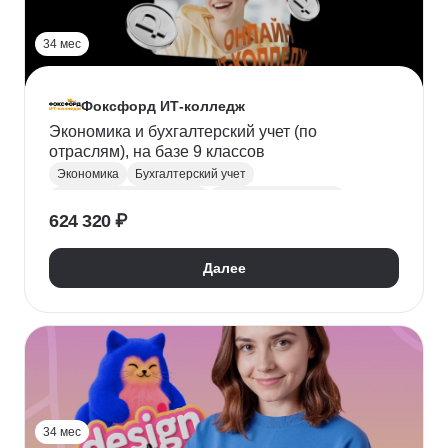
34 мес
Фоксфорд ИТ-колледж
Экономика и бухгалтерский учет (по
отраслям), на базе 9 классов
Экономика
Бухгалтерский учет
Финансовая грамотность
Поступить в колледж
624 320 ₽
СПО
Колледж
Далее
34 мес