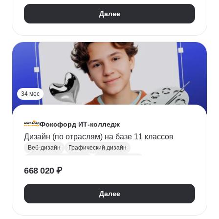
Научиться программировать
СПО
Колледж
Далее
34 мес
Фоксфорд ИТ-колледж
Дизайн (по отраслям) на базе 11 классов
Веб-дизайн
Графический дизайн
Цифровое рисование
Adobe Illustrator
668 020 ₽
Adobe Photoshop
Adobe InDesign
Figma
Tilda
Найти хобби
Поступить в колледж
Далее
СПО
Колледж