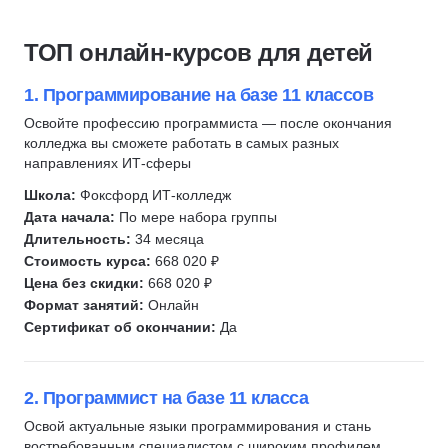
Анимация
18
Подготовка к олимпиадам
173
Видеоблогинг
Видеомонтаж
6
Расширить кругозор
26
Компьютерная грамотность
ТОП онлайн-курсов для детей
Биология
85
Перейти на домашнее обучение
8
Scratch
Видеоблогинг
3
Поступить в колледж
10
C#
1. Программирование на базе 11 классов
Геометрия
38
Python
Освойте профессию программиста — после окончания
Защита от мошенничества
колледжа вы сможете работать в самых разных
1
Разработка игр
направлениях ИТ-сферы
История
72
Геймдизайн
Школа:
Фоксфорд ИТ-колледж
Кибербезопасность
7
Unity
Дата начала:
По мере набора группы
Компьютерная грамотность
15
Lua
Длительность:
34 месяца
Логопедия
10
Unreal Engine
Стоимость курса:
668 020 ₽
Логика
Цена без скидки:
7
668 020 ₽
Roblox
Формат занятий:
Онлайн
Шахматы
10
Adobe Photoshop
Сертификат об окончании:
Да
Окружающий мир
10
PowerPoint
Немецкий язык
18
Blender
Итальянский язык
7
2. Программист на базе 11 класса
Figma
Французский язык
10
Освой актуальные языки программирования и стань
Веб-дизайн
востребованным специалистом с широким профилем,