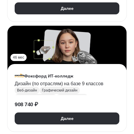
Далее
46 мес
Фоксфорд ИТ-колледж
Дизайн (по отраслям) на базе 9 классов
Веб-дизайн
Графический дизайн
Цифровое рисование
Adobe Illustrator
908 740 ₽
Adobe Photoshop
Adobe InDesign
Figma
Tilda
Найти хобби
Поступить в колледж
Далее
СПО
Колледж