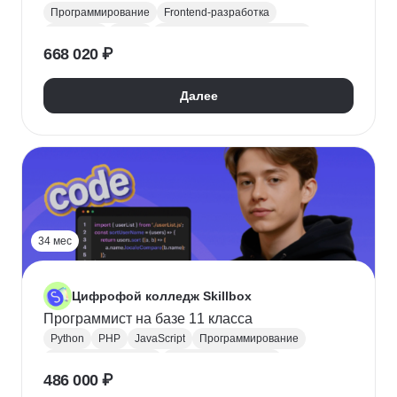
Программирование
Frontend-разработка
JavaScript
Figma
Научиться программировать
668 020 ₽
Поступить в колледж
СПО
Колледж
Далее
34 мес
Цифрофой колледж Skillbox
Программист на базе 11 класса
Python
PHP
JavaScript
Программирование
Backend-разработка
Frontend-разработка
486 000 ₽
Java
Поступить в колледж