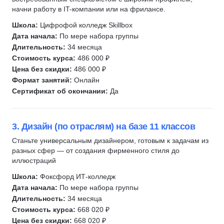
Испанский язык
7
Анимация
начни работу в IT-компании или на фрилансе.
Китайский язык
6
Adobe Illustrator
Школа:
Цифрофой колледж Skillbox
Корейский язык
2
Minecraft
Дата начала:
По мере набора группы
Португальский язык
1
JavaScript
Длительность:
34 месяца
Скорочтение
9
Стоимость курса:
486 000 ₽
HTML/CSS
Цена без скидки:
486 000 ₽
Ментальная арифметика
10
Формат занятий:
Онлайн
Нейросети
14
Сертификат об окончании:
Да
Презентации
6
Рисование
2
3. Дизайн (по отраслям) на базе 11 классов
Разработка игр
67
Станьте универсальным дизайнером, готовым к задачам из
Скетчинг
1
разных сфер — от создания фирменного стиля до
Робототехника
5
иллюстраций
Создание комиксов
1
Школа:
Фоксфорд ИТ-колледж
Развитие памяти
1
Дата начала:
По мере набора группы
Чтение
18
Длительность:
34 месяца
Стоимость курса:
668 020 ₽
Фотография
1
Цена без скидки:
668 020 ₽