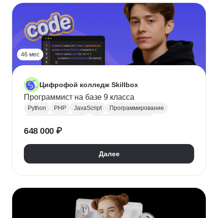
46 мес
Цифрофой колледж Skillbox
Программист на базе 9 класса
Python
PHP
JavaScript
Программирование
Backend-разработка
Frontend-разработка
648 000 ₽
Java
Поступить в колледж
Научиться программировать
СПО
Колледж
Далее