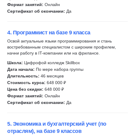
Финансовая грамотность
3
Формат занятий:
Онлайн
Химия
77
Сертификат об окончании:
Да
Профориентация
1
Цифровое рисование
13
4. Программист на базе 9 класса
Мультипликация
4
Освой актуальные языки программирования и стань
Ораторское мастерство
2
востребованным специалистом с широким профилем,
Музыка
9
начни работу в IT-компании или на фрилансе.
Креативность
4
Школа:
Цифрофой колледж Skillbox
Дата начала:
По мере набора группы
Длительность:
46 месяцев
Стоимость курса:
648 000 ₽
Цена без скидки:
648 000 ₽
Формат занятий:
Онлайн
Сертификат об окончании:
Да
5. Экономика и бухгалтерский учет (по
отраслям), на базе 9 классов