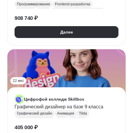
Программирование
Frontend-разработка
JavaScript
Figma
Научиться программировать
908 740 ₽
Поступить в колледж
СПО
Колледж
Далее
22 мес
Цифрофой колледж Skillbox
Графический дизайнер на базе 9 класса
Графический дизайн
Анимация
Tilda
Поступить в колледж
СПО
Колледж
405 000 ₽