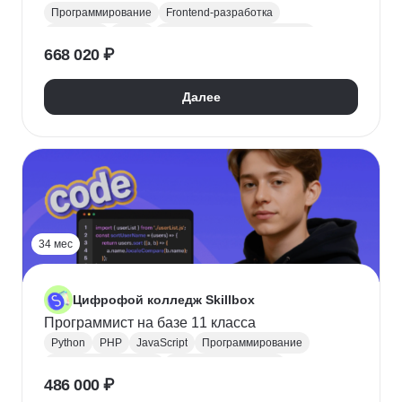
Программирование
Frontend-разработка
JavaScript
Figma
Научиться программировать
668 020 ₽
Поступить в колледж
СПО
Колледж
Далее
34 мес
Цифрофой колледж Skillbox
Программист на базе 11 класса
Python
PHP
JavaScript
Программирование
Backend-разработка
Frontend-разработка
486 000 ₽
Java
Поступить в колледж