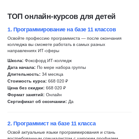
Анимация
18
Подготовка к олимпиадам
173
Видеоблогинг
Видеомонтаж
6
Расширить кругозор
26
Компьютерная грамотность
ТОП онлайн-курсов для детей
Биология
85
Перейти на домашнее обучение
8
Scratch
Видеоблогинг
3
Поступить в колледж
10
C#
1. Программирование на базе 11 классов
Геометрия
38
Python
Освойте профессию программиста — после окончания
Защита от мошенничества
колледжа вы сможете работать в самых разных
1
Разработка игр
направлениях ИТ-сферы
История
72
Геймдизайн
Школа:
Фоксфорд ИТ-колледж
Кибербезопасность
7
Unity
Дата начала:
По мере набора группы
Компьютерная грамотность
15
Lua
Длительность:
34 месяца
Логопедия
10
Unreal Engine
Стоимость курса:
668 020 ₽
Логика
Цена без скидки:
7
668 020 ₽
Roblox
Формат занятий:
Онлайн
Шахматы
10
Adobe Photoshop
Сертификат об окончании:
Да
Окружающий мир
10
PowerPoint
Немецкий язык
18
Blender
Итальянский язык
7
2. Программист на базе 11 класса
Figma
Французский язык
10
Освой актуальные языки программирования и стань
Веб-дизайн
востребованным специалистом с широким профилем,