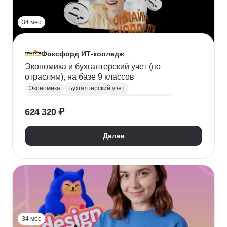
34 мес
Фоксфорд ИТ-колледж
Экономика и бухгалтерский учет (по
отраслям), на базе 9 классов
Экономика
Бухгалтерский учет
Финансовая грамотность
Поступить в колледж
624 320 ₽
СПО
Колледж
Далее
34 мес