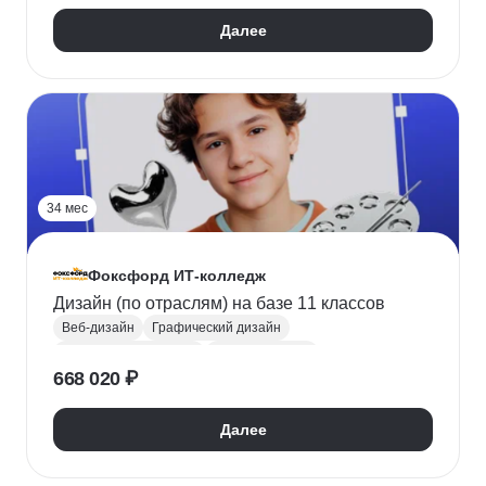
Научиться программировать
СПО
Колледж
Далее
34 мес
Фоксфорд ИТ-колледж
Дизайн (по отраслям) на базе 11 классов
Веб-дизайн
Графический дизайн
Цифровое рисование
Adobe Illustrator
668 020 ₽
Adobe Photoshop
Adobe InDesign
Figma
Tilda
Найти хобби
Поступить в колледж
Далее
СПО
Колледж