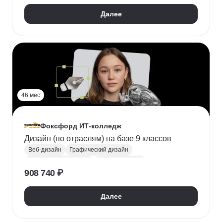
Далее
46 мес
Фоксфорд ИТ-колледж
Дизайн (по отраслям) на базе 9 классов
Веб-дизайн
Графический дизайн
Цифровое рисование
Adobe Illustrator
908 740 ₽
Adobe Photoshop
Adobe InDesign
Figma
Tilda
Найти хобби
Поступить в колледж
Далее
СПО
Колледж