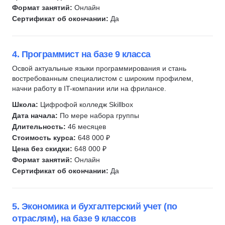
Финансовая грамотность
3
Формат занятий:
Онлайн
Химия
77
Сертификат об окончании:
Да
Профориентация
1
Цифровое рисование
13
4. Программист на базе 9 класса
Мультипликация
4
Освой актуальные языки программирования и стань
Ораторское мастерство
2
востребованным специалистом с широким профилем,
Музыка
9
начни работу в IT-компании или на фрилансе.
Креативность
4
Школа:
Цифрофой колледж Skillbox
Дата начала:
По мере набора группы
Длительность:
46 месяцев
Стоимость курса:
648 000 ₽
Цена без скидки:
648 000 ₽
Формат занятий:
Онлайн
Сертификат об окончании:
Да
5. Экономика и бухгалтерский учет (по
отраслям), на базе 9 классов