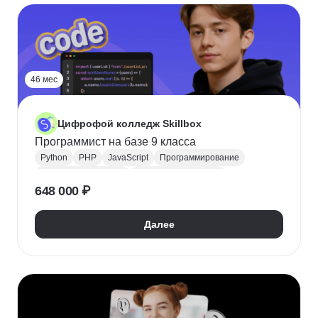
46 мес
Цифрофой колледж Skillbox
Программист на базе 9 класса
Python
PHP
JavaScript
Программирование
Backend-разработка
Frontend-разработка
648 000 ₽
Java
Поступить в колледж
Научиться программировать
СПО
Колледж
Далее