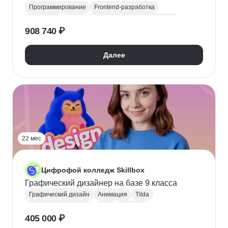
Программирование
Frontend-разработка
JavaScript
Figma
Научиться программировать
908 740 ₽
Поступить в колледж
СПО
Колледж
Далее
22 мес
Цифрофой колледж Skillbox
Графический дизайнер на базе 9 класса
Графический дизайн
Анимация
Tilda
Поступить в колледж
СПО
Колледж
405 000 ₽