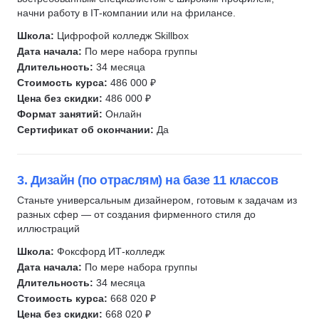
Испанский язык
7
Анимация
начни работу в IT-компании или на фрилансе.
Китайский язык
6
Adobe Illustrator
Школа:
Цифрофой колледж Skillbox
Корейский язык
2
Minecraft
Дата начала:
По мере набора группы
Португальский язык
1
JavaScript
Длительность:
34 месяца
Скорочтение
9
Стоимость курса:
486 000 ₽
HTML/CSS
Цена без скидки:
486 000 ₽
Ментальная арифметика
10
Формат занятий:
Онлайн
Нейросети
14
Сертификат об окончании:
Да
Презентации
6
Рисование
2
3. Дизайн (по отраслям) на базе 11 классов
Разработка игр
67
Станьте универсальным дизайнером, готовым к задачам из
Скетчинг
1
разных сфер — от создания фирменного стиля до
Робототехника
5
иллюстраций
Создание комиксов
1
Школа:
Фоксфорд ИТ-колледж
Развитие памяти
1
Дата начала:
По мере набора группы
Чтение
18
Длительность:
34 месяца
Стоимость курса:
668 020 ₽
Фотография
1
Цена без скидки:
668 020 ₽