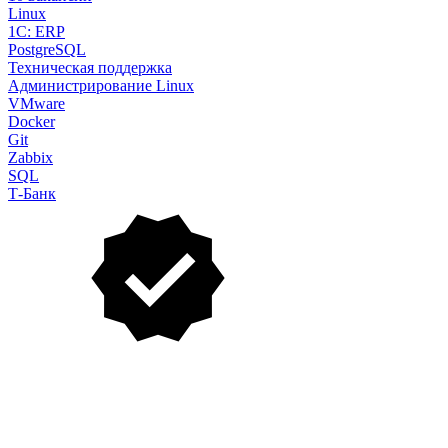
Linux
1C: ERP
PostgreSQL
Техническая поддержка
Администрирование Linux
VMware
Docker
Git
Zabbix
SQL
Т-Банк