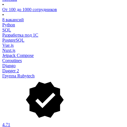
•
От 100 до 1000 сотрудников
•
8 вакансий
Python
SQL
Разработка под 1С
PostgreSQL
Vue.js
Nuxt.js
Jetpack Compose
Coroutines
Django
Dagger 2
Группа Rubytech
4.71