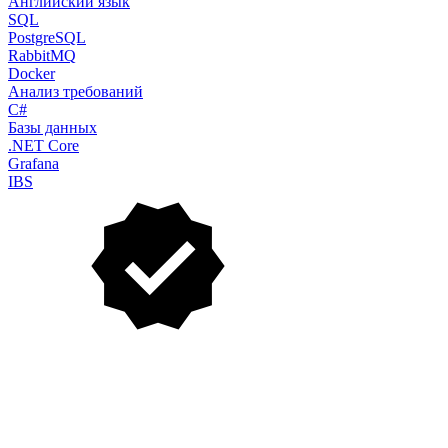
Английский язык
SQL
PostgreSQL
RabbitMQ
Docker
Анализ требований
C#
Базы данных
.NET Core
Grafana
IBS