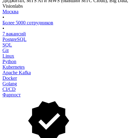
Диджитал, MTS AI и MWS (бывший МТС Cloud), Big Data,
Visionlabs
Москва
•
Более 5000 сотрудников
•
7 вакансий
PostgreSQL
SQL
Git
Linux
Python
Kubernetes
Apache Kafka
Docker
Golang
CI/CD
Фарпост