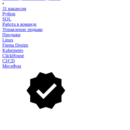
•
31 вакансия
Python
SQL
Работа в команде
Управление людьми
Продажи
Linux
Figma Design
Kubernetes
ClickHouse
CI/CD
МегаФон