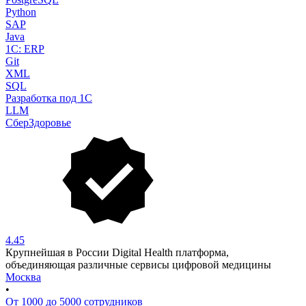
Python
SAP
Java
1C: ERP
Git
XML
SQL
Разработка под 1С
LLM
СберЗдоровье
4.45
Крупнейшая в России Digital Health платформа,
объединяющая различные сервисы цифровой медицины
Москва
•
От 1000 до 5000 сотрудников