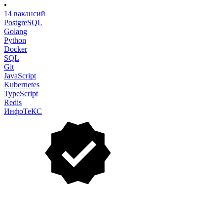
•
14 вакансий
PostgreSQL
Golang
Python
Docker
SQL
Git
JavaScript
Kubernetes
TypeScript
Redis
ИнфоТеКС