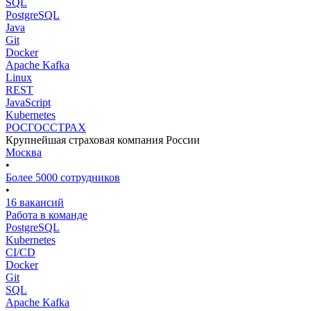
SQL
PostgreSQL
Java
Git
Docker
Apache Kafka
Linux
REST
JavaScript
Kubernetes
РОСГОССТРАХ
Крупнейшая страховая компания России
Москва
•
Более 5000 сотрудников
•
16 вакансий
Работа в команде
PostgreSQL
Kubernetes
CI/CD
Docker
Git
SQL
Apache Kafka