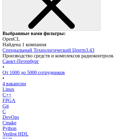
Выбранные вами фильтры:
OpenCL
Найдена 1 компания
Специальный Технологический Центр
3.43
Производство средств и комплексов радиоконтроля.
Санкт-Петербург
•
От 1000 до 5000 сотрудников
•
4 вакансии
Linux
C++
FPGA
Git
C
DevOps
Cmake
Python
Verilog HDL