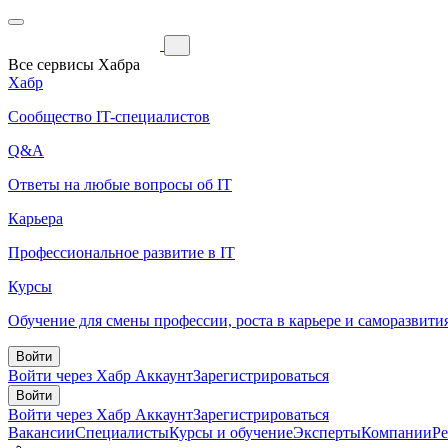
Все сервисы Хабра
Хабр
Сообщество IT-специалистов
Q&A
Ответы на любые вопросы об IT
Карьера
Профессиональное развитие в IT
Курсы
Обучение для смены профессии, роста в карьере и саморазвити
Войти
Войти через Хабр Аккаунт
Зарегистрироваться
Войти
Войти через Хабр Аккаунт
Зарегистрироваться
Вакансии
Специалисты
Курсы и обучение
Эксперты
Компании
Р