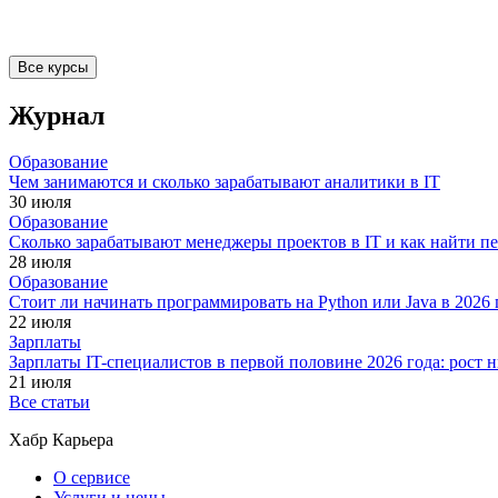
Все курсы
Журнал
Образование
Чем занимаются и сколько зарабатывают аналитики в IT
30 июля
Образование
Сколько зарабатывают менеджеры проектов в IT и как найти п
28 июля
Образование
Стоит ли начинать программировать на Python или Java в 202
22 июля
Зарплаты
Зарплаты IT-специалистов в первой половине 2026 года: рост
21 июля
Все статьи
Хабр Карьера
О сервисе
Услуги и цены