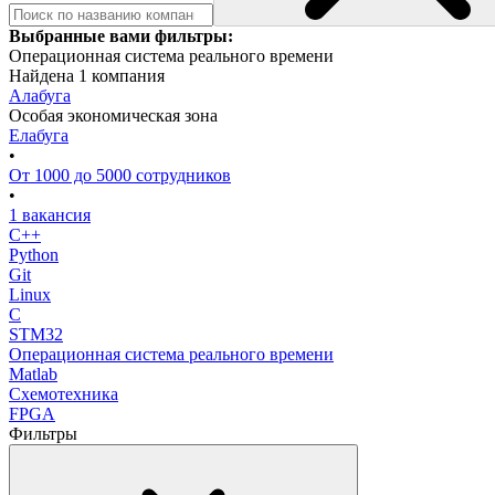
Выбранные вами фильтры:
Операционная система реального времени
Найдена 1 компания
Алабуга
Особая экономическая зона
Елабуга
•
От 1000 до 5000 сотрудников
•
1 вакансия
C++
Python
Git
Linux
C
STM32
Операционная система реального времени
Matlab
Схемотехника
FPGA
Фильтры