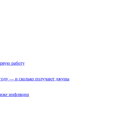
ервую работу
6 году — и сколько получают джуны
 ниже инфляции