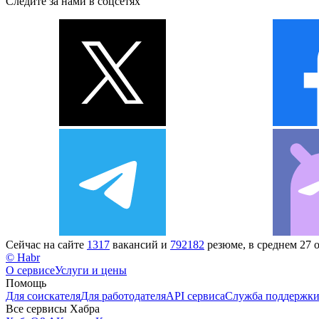
Следите за нами в соцсетях
Сейчас на сайте
1317
вакансий и
792182
резюме, в среднем 27 
© Habr
О сервисе
Услуги и цены
Помощь
Для соискателя
Для работодателя
API сервиса
Служба поддержк
Все сервисы Хабра