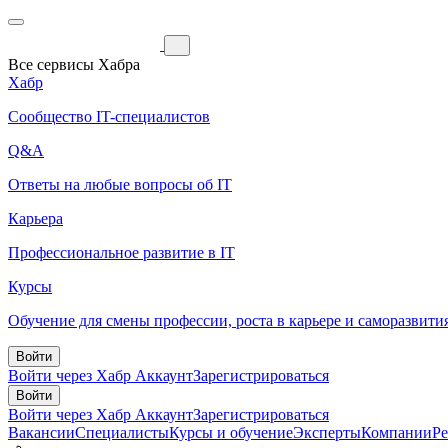
Все сервисы Хабра
Хабр
Сообщество IT-специалистов
Q&A
Ответы на любые вопросы об IT
Карьера
Профессиональное развитие в IT
Курсы
Обучение для смены профессии, роста в карьере и саморазвити
Войти
Войти через Хабр Аккаунт
Зарегистрироваться
Войти
Войти через Хабр Аккаунт
Зарегистрироваться
Вакансии
Специалисты
Курсы и обучение
Эксперты
Компании
Р