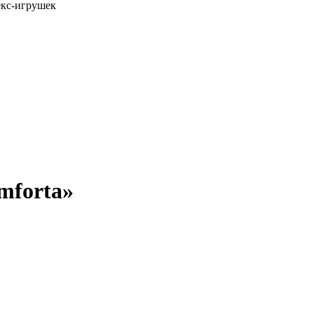
екс-игрушек
mforta»