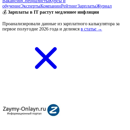
Вакансии
Специалисты
Курсы и
обучение
Эксперты
Компании
Рейтинг
Зарплаты
Журнал
💰
Зарплаты в IT растут медленнее инфляции
Проанализировали данные из зарплатного калькулятора за
первое полугодие 2026 года и делимся
в статье →