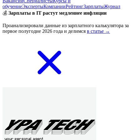
Вакансии
Специалисты
Курсы и
обучение
Эксперты
Компании
Рейтинг
Зарплаты
Журнал
💰
Зарплаты в IT растут медленнее инфляции
Проанализировали данные из зарплатного калькулятора за
первое полугодие 2026 года и делимся
в статье →