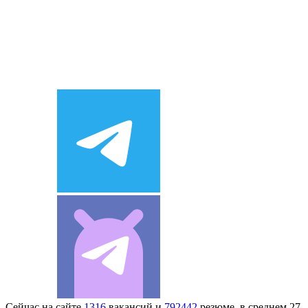
Сейчас на сайте
1316
вакансий и
792442
резюме, в среднем 27