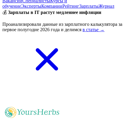
Вакансии
Специалисты
Курсы и
обучение
Эксперты
Компании
Рейтинг
Зарплаты
Журнал
💰
Зарплаты в IT растут медленнее инфляции
Проанализировали данные из зарплатного калькулятора за
первое полугодие 2026 года и делимся
в статье →