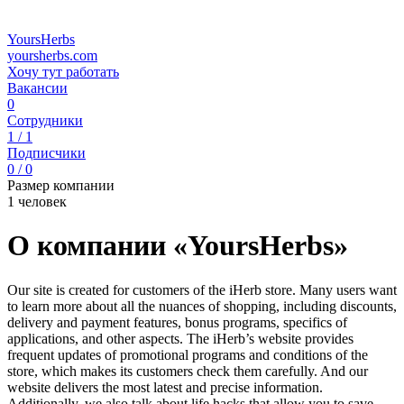
YoursHerbs
yoursherbs.com
Хочу тут работать
Вакансии
0
Сотрудники
1 / 1
Подписчики
0 / 0
Размер компании
1 человек
О компании «YoursHerbs»
Our site is created for customers of the iHerb store. Many users want
to learn more about all the nuances of shopping, including discounts,
delivery and payment features, bonus programs, specifics of
applications, and other aspects. The iHerb’s website provides
frequent updates of promotional programs and conditions of the
store, which makes its customers check them carefully. And our
website delivers the most latest and precise information.
Additionally, we also talk about life hacks that allow you to save