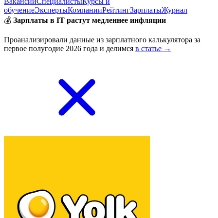
Вакансии
Специалисты
Курсы и
обучение
Эксперты
Компании
Рейтинг
Зарплаты
Журнал
💰
Зарплаты в IT растут медленнее инфляции
Проанализировали данные из зарплатного калькулятора за
первое полугодие 2026 года и делимся
в статье →