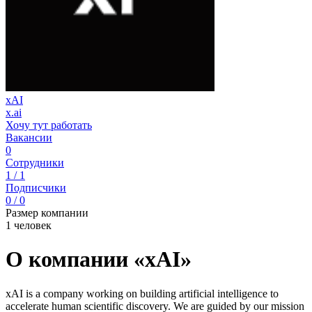
xAI
x.ai
Хочу тут работать
Вакансии
0
Сотрудники
1 / 1
Подписчики
0 / 0
Размер компании
1 человек
О компании «xAI»
xAI is a company working on building artificial intelligence to
accelerate human scientific discovery. We are guided by our mission