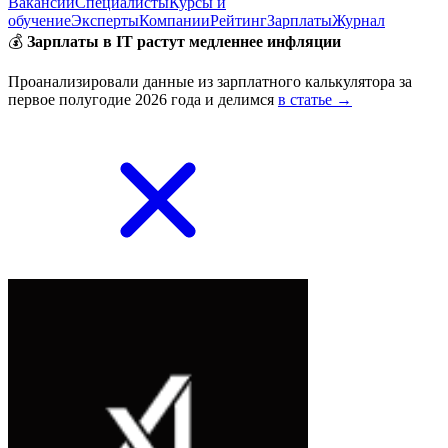
Вакансии
Специалисты
Курсы и
обучение
Эксперты
Компании
Рейтинг
Зарплаты
Журнал
💰
Зарплаты в IT растут медленнее инфляции
Проанализировали данные из зарплатного калькулятора за
первое полугодие 2026 года и делимся
в статье →