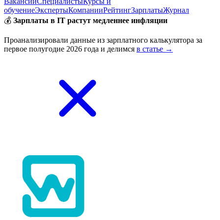
Вакансии
Специалисты
Курсы и
обучение
Эксперты
Компании
Рейтинг
Зарплаты
Журнал
💰
Зарплаты в IT растут медленнее инфляции
Проанализировали данные из зарплатного калькулятора за
первое полугодие 2026 года и делимся
в статье →