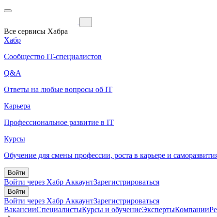
Все сервисы Хабра
Хабр
Сообщество IT-специалистов
Q&A
Ответы на любые вопросы об IT
Карьера
Профессиональное развитие в IT
Курсы
Обучение для смены профессии, роста в карьере и саморазвити
Войти
Войти через Хабр Аккаунт
Зарегистрироваться
Войти
Войти через Хабр Аккаунт
Зарегистрироваться
Вакансии
Специалисты
Курсы и обучение
Эксперты
Компании
Р