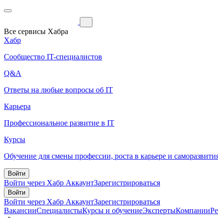
Все сервисы Хабра
Хабр
Сообщество IT-специалистов
Q&A
Ответы на любые вопросы об IT
Карьера
Профессиональное развитие в IT
Курсы
Обучение для смены профессии, роста в карьере и саморазвити
Войти
Войти через Хабр Аккаунт
Зарегистрироваться
Войти
Войти через Хабр Аккаунт
Зарегистрироваться
Вакансии
Специалисты
Курсы и обучение
Эксперты
Компании
Р