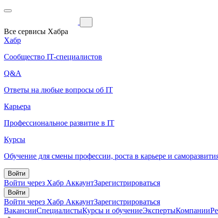
Все сервисы Хабра
Хабр
Сообщество IT-специалистов
Q&A
Ответы на любые вопросы об IT
Карьера
Профессиональное развитие в IT
Курсы
Обучение для смены профессии, роста в карьере и саморазвити
Войти
Войти через Хабр Аккаунт
Зарегистрироваться
Войти
Войти через Хабр Аккаунт
Зарегистрироваться
Вакансии
Специалисты
Курсы и обучение
Эксперты
Компании
Р