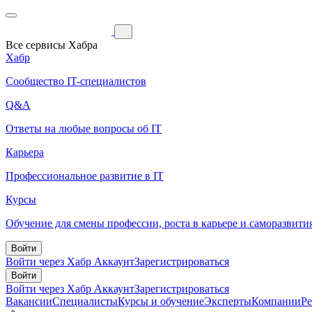
Все сервисы Хабра
Хабр
Сообщество IT-специалистов
Q&A
Ответы на любые вопросы об IT
Карьера
Профессиональное развитие в IT
Курсы
Обучение для смены профессии, роста в карьере и саморазвити
Войти
Войти через Хабр Аккаунт
Зарегистрироваться
Войти
Войти через Хабр Аккаунт
Зарегистрироваться
Вакансии
Специалисты
Курсы и обучение
Эксперты
Компании
Р