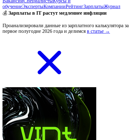
Вакансии
Специалисты
Курсы и
обучение
Эксперты
Компании
Рейтинг
Зарплаты
Журнал
💰
Зарплаты в IT растут медленнее инфляции
Проанализировали данные из зарплатного калькулятора за
первое полугодие 2026 года и делимся
в статье →