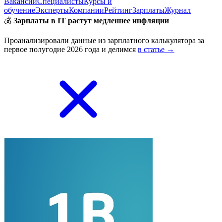
Вакансии
Специалисты
Курсы и
обучение
Эксперты
Компании
Рейтинг
Зарплаты
Журнал
💰
Зарплаты в IT растут медленнее инфляции
Проанализировали данные из зарплатного калькулятора за
первое полугодие 2026 года и делимся
в статье →