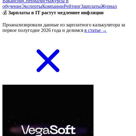
Вакансии
Специалисты
Курсы и
обучение
Эксперты
Компании
Рейтинг
Зарплаты
Журнал
💰
Зарплаты в IT растут медленнее инфляции
Проанализировали данные из зарплатного калькулятора за
первое полугодие 2026 года и делимся
в статье →