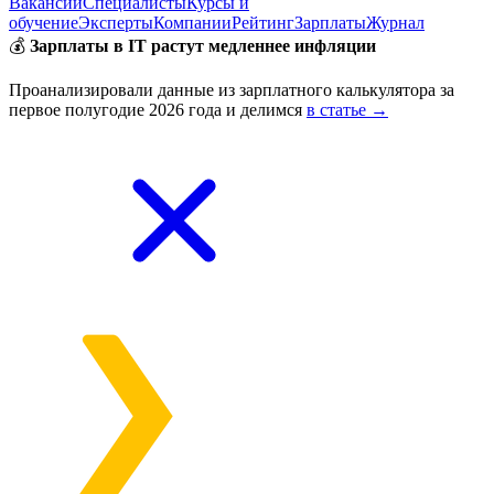
Вакансии
Специалисты
Курсы и
обучение
Эксперты
Компании
Рейтинг
Зарплаты
Журнал
💰
Зарплаты в IT растут медленнее инфляции
Проанализировали данные из зарплатного калькулятора за
первое полугодие 2026 года и делимся
в статье →