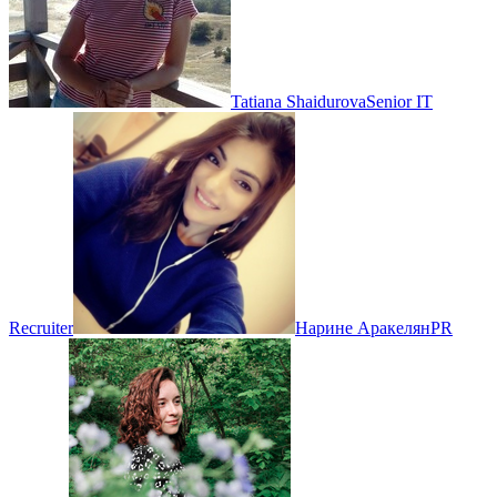
Tatiana Shaidurova
Senior IT
Recruiter
Нарине Аракелян
PR