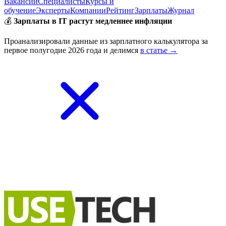
Вакансии
Специалисты
Курсы и
обучение
Эксперты
Компании
Рейтинг
Зарплаты
Журнал
💰
Зарплаты в IT растут медленнее инфляции
Проанализировали данные из зарплатного калькулятора за
первое полугодие 2026 года и делимся
в статье →