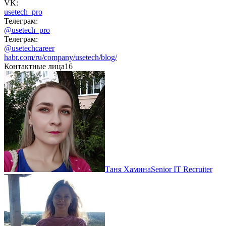
VK:
usetech_pro
Телеграм:
@usetech_pro
Телеграм:
@usetechcareer
habr.com/ru/company/usetech/blog/
Контактные лица
16
Таня Хамина
Senior IT Recruiter