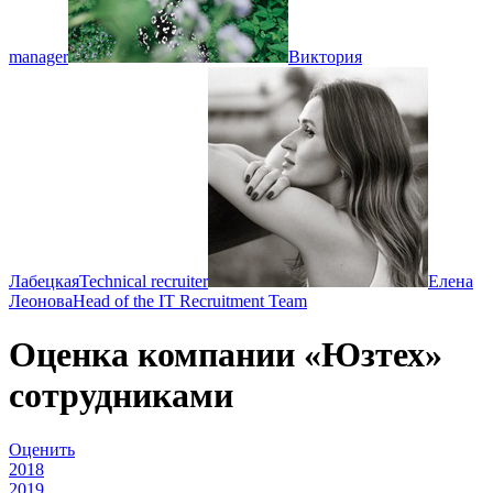
manager
Виктория
Лабецкая
Technical recruiter
Елена
Леонова
Head of the IT Recruitment Team
Оценка компании «Юзтех»
сотрудниками
Оценить
2018
2019