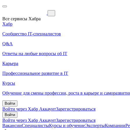
Все сервисы Хабра
Хабр
Сообщество IT-специалистов
Q&A
Ответы на любые вопросы об IT
Карьера
Профессиональное развитие в IT
Курсы
Обучение для смены профессии, роста в карьере и саморазвити
Войти
Войти через Хабр Аккаунт
Зарегистрироваться
Войти
Войти через Хабр Аккаунт
Зарегистрироваться
Вакансии
Специалисты
Курсы и обучение
Эксперты
Компании
Р