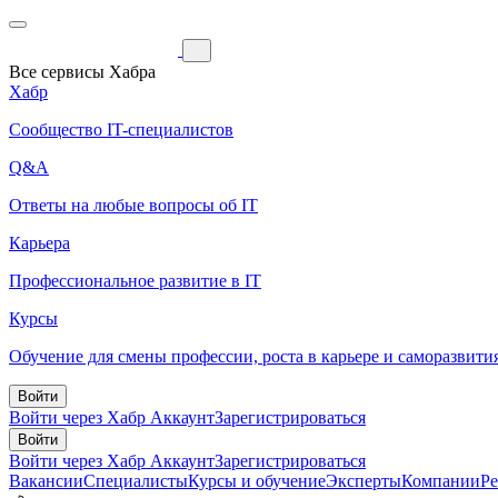
Все сервисы Хабра
Хабр
Сообщество IT-специалистов
Q&A
Ответы на любые вопросы об IT
Карьера
Профессиональное развитие в IT
Курсы
Обучение для смены профессии, роста в карьере и саморазвити
Войти
Войти через Хабр Аккаунт
Зарегистрироваться
Войти
Войти через Хабр Аккаунт
Зарегистрироваться
Вакансии
Специалисты
Курсы и обучение
Эксперты
Компании
Р