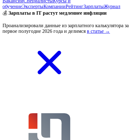
Вакансии
Специалисты
Курсы и
обучение
Эксперты
Компании
Рейтинг
Зарплаты
Журнал
💰
Зарплаты в IT растут медленнее инфляции
Проанализировали данные из зарплатного калькулятора за
первое полугодие 2026 года и делимся
в статье →