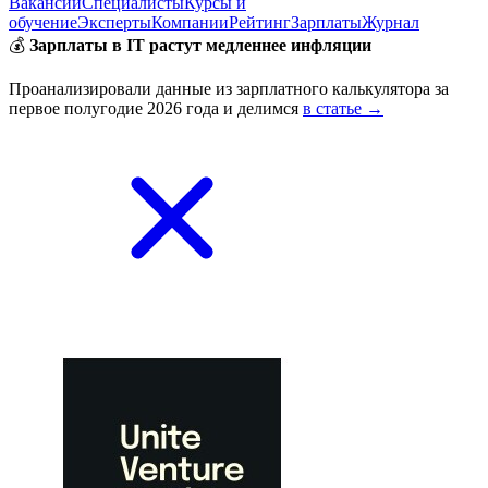
Вакансии
Специалисты
Курсы и
обучение
Эксперты
Компании
Рейтинг
Зарплаты
Журнал
💰
Зарплаты в IT растут медленнее инфляции
Проанализировали данные из зарплатного калькулятора за
первое полугодие 2026 года и делимся
в статье →