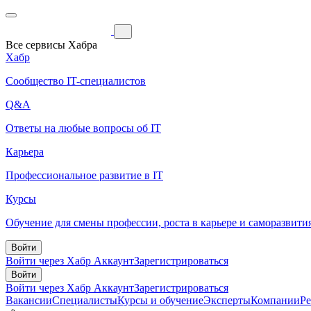
Все сервисы Хабра
Хабр
Сообщество IT-специалистов
Q&A
Ответы на любые вопросы об IT
Карьера
Профессиональное развитие в IT
Курсы
Обучение для смены профессии, роста в карьере и саморазвити
Войти
Войти через Хабр Аккаунт
Зарегистрироваться
Войти
Войти через Хабр Аккаунт
Зарегистрироваться
Вакансии
Специалисты
Курсы и обучение
Эксперты
Компании
Р