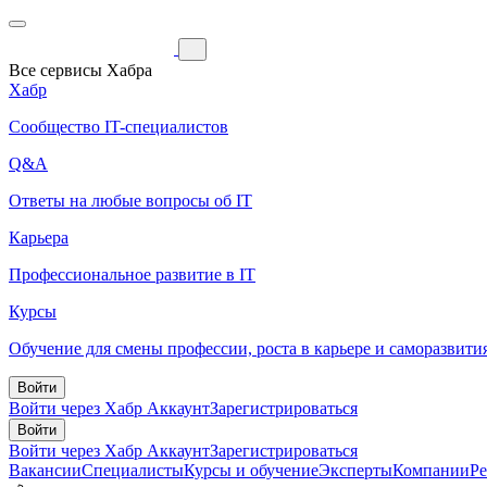
Все сервисы Хабра
Хабр
Сообщество IT-специалистов
Q&A
Ответы на любые вопросы об IT
Карьера
Профессиональное развитие в IT
Курсы
Обучение для смены профессии, роста в карьере и саморазвити
Войти
Войти через Хабр Аккаунт
Зарегистрироваться
Войти
Войти через Хабр Аккаунт
Зарегистрироваться
Вакансии
Специалисты
Курсы и обучение
Эксперты
Компании
Р