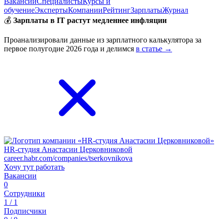
Вакансии
Специалисты
Курсы и
обучение
Эксперты
Компании
Рейтинг
Зарплаты
Журнал
💰
Зарплаты в IT растут медленнее инфляции
Проанализировали данные из зарплатного калькулятора за
первое полугодие 2026 года и делимся
в статье →
HR-студия Анастасии Церковниковой
career.habr.com/companies/tserkovnikova
Хочу тут работать
Вакансии
0
Сотрудники
1 / 1
Подписчики