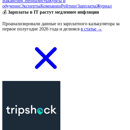
Вакансии
Специалисты
Курсы и
обучение
Эксперты
Компании
Рейтинг
Зарплаты
Журнал
💰
Зарплаты в IT растут медленнее инфляции
Проанализировали данные из зарплатного калькулятора за
первое полугодие 2026 года и делимся
в статье →