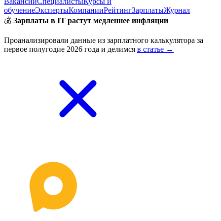
Вакансии
Специалисты
Курсы и
обучение
Эксперты
Компании
Рейтинг
Зарплаты
Журнал
💰
Зарплаты в IT растут медленнее инфляции
Проанализировали данные из зарплатного калькулятора за
первое полугодие 2026 года и делимся
в статье →