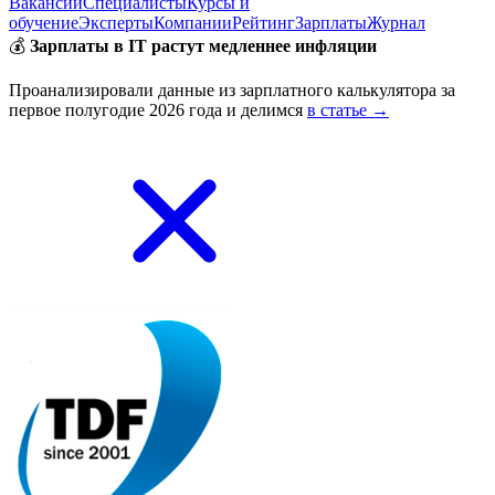
Вакансии
Специалисты
Курсы и
обучение
Эксперты
Компании
Рейтинг
Зарплаты
Журнал
💰
Зарплаты в IT растут медленнее инфляции
Проанализировали данные из зарплатного калькулятора за
первое полугодие 2026 года и делимся
в статье →