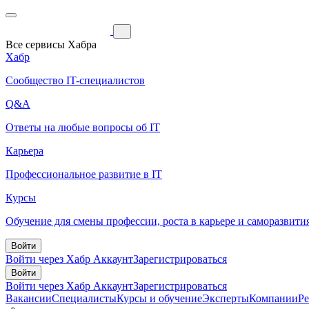
Все сервисы Хабра
Хабр
Сообщество IT-специалистов
Q&A
Ответы на любые вопросы об IT
Карьера
Профессиональное развитие в IT
Курсы
Обучение для смены профессии, роста в карьере и саморазвити
Войти
Войти через Хабр Аккаунт
Зарегистрироваться
Войти
Войти через Хабр Аккаунт
Зарегистрироваться
Вакансии
Специалисты
Курсы и обучение
Эксперты
Компании
Р