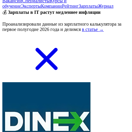
Вакансии
Специалисты
Курсы и
обучение
Эксперты
Компании
Рейтинг
Зарплаты
Журнал
💰
Зарплаты в IT растут медленнее инфляции
Проанализировали данные из зарплатного калькулятора за
первое полугодие 2026 года и делимся
в статье →