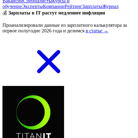
Вакансии
Специалисты
Курсы и
обучение
Эксперты
Компании
Рейтинг
Зарплаты
Журнал
💰
Зарплаты в IT растут медленнее инфляции
Проанализировали данные из зарплатного калькулятора за
первое полугодие 2026 года и делимся
в статье →