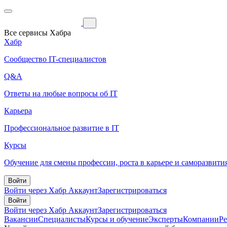
Все сервисы Хабра
Хабр
Сообщество IT-специалистов
Q&A
Ответы на любые вопросы об IT
Карьера
Профессиональное развитие в IT
Курсы
Обучение для смены профессии, роста в карьере и саморазвити
Войти
Войти через Хабр Аккаунт
Зарегистрироваться
Войти
Войти через Хабр Аккаунт
Зарегистрироваться
Вакансии
Специалисты
Курсы и обучение
Эксперты
Компании
Р