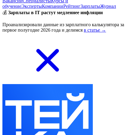
Вакансии
Специалисты
Курсы и
обучение
Эксперты
Компании
Рейтинг
Зарплаты
Журнал
💰
Зарплаты в IT растут медленнее инфляции
Проанализировали данные из зарплатного калькулятора за
первое полугодие 2026 года и делимся
в статье →