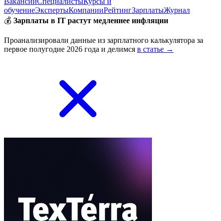
Вакансии
Специалисты
Курсы и
обучение
Эксперты
Компании
Рейтинг
Зарплаты
Журнал
💰
Зарплаты в IT растут медленнее инфляции
Проанализировали данные из зарплатного калькулятора за
первое полугодие 2026 года и делимся
в статье →