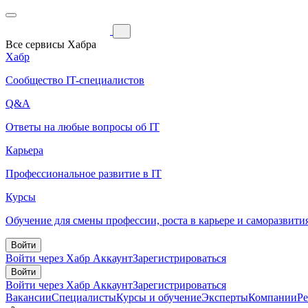
Все сервисы Хабра
Хабр
Сообщество IT-специалистов
Q&A
Ответы на любые вопросы об IT
Карьера
Профессиональное развитие в IT
Курсы
Обучение для смены профессии, роста в карьере и саморазвити
Войти
Войти через Хабр Аккаунт
Зарегистрироваться
Войти
Войти через Хабр Аккаунт
Зарегистрироваться
Вакансии
Специалисты
Курсы и обучение
Эксперты
Компании
Р