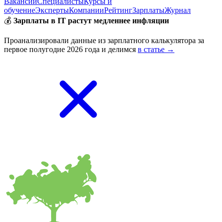
Вакансии
Специалисты
Курсы и
обучение
Эксперты
Компании
Рейтинг
Зарплаты
Журнал
💰
Зарплаты в IT растут медленнее инфляции
Проанализировали данные из зарплатного калькулятора за
первое полугодие 2026 года и делимся
в статье →