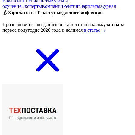
Вакансии
Специалисты
Курсы и
обучение
Эксперты
Компании
Рейтинг
Зарплаты
Журнал
💰
Зарплаты в IT растут медленнее инфляции
Проанализировали данные из зарплатного калькулятора за
первое полугодие 2026 года и делимся
в статье →