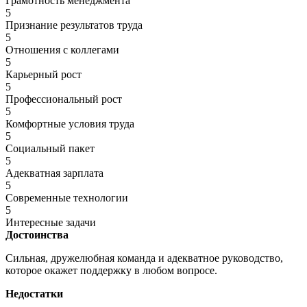
Грамотность менеджмента
5
Признание результатов труда
5
Отношения с коллегами
5
Карьерный рост
5
Профессиональный рост
5
Комфортные условия труда
5
Социальный пакет
5
Адекватная зарплата
5
Современные технологии
5
Интересные задачи
Достоинства
Сильная, дружелюбная команда и адекватное руководство,
которое окажет поддержку в любом вопросе.
Недостатки