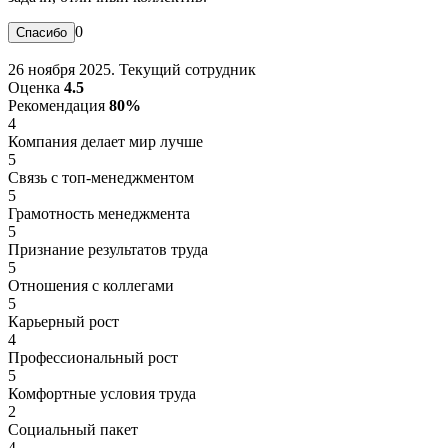
0
26 ноября 2025. Текущий сотрудник
Оценка
4.5
Рекомендация
80%
4
Компания делает мир лучше
5
Связь с топ-менеджментом
5
Грамотность менеджмента
5
Признание результатов труда
5
Отношения с коллегами
5
Карьерный рост
4
Профессиональный рост
5
Комфортные условия труда
2
Социальный пакет
4