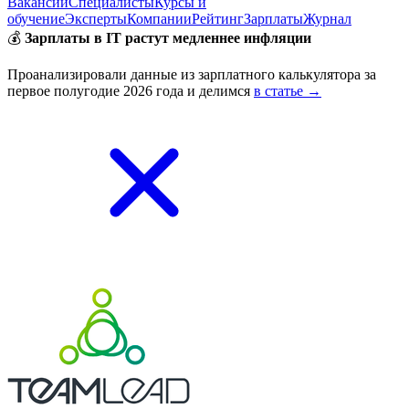
Вакансии
Специалисты
Курсы и
обучение
Эксперты
Компании
Рейтинг
Зарплаты
Журнал
💰
Зарплаты в IT растут медленнее инфляции
Проанализировали данные из зарплатного калькулятора за
первое полугодие 2026 года и делимся
в статье →