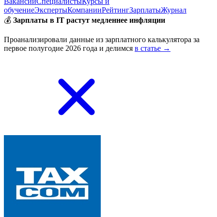
Вакансии
Специалисты
Курсы и
обучение
Эксперты
Компании
Рейтинг
Зарплаты
Журнал
💰
Зарплаты в IT растут медленнее инфляции
Проанализировали данные из зарплатного калькулятора за
первое полугодие 2026 года и делимся
в статье →