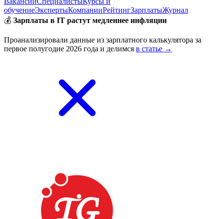
Вакансии
Специалисты
Курсы и
обучение
Эксперты
Компании
Рейтинг
Зарплаты
Журнал
💰
Зарплаты в IT растут медленнее инфляции
Проанализировали данные из зарплатного калькулятора за
первое полугодие 2026 года и делимся
в статье →