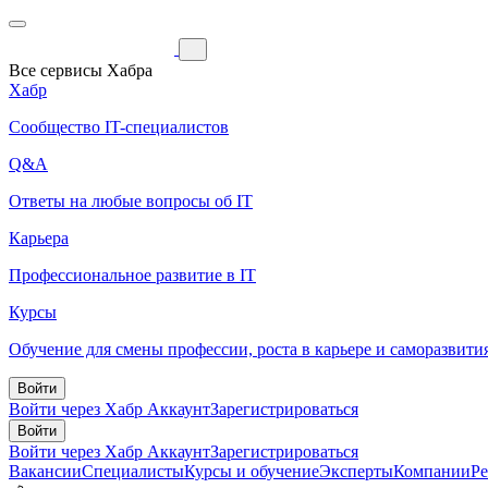
Все сервисы Хабра
Хабр
Сообщество IT-специалистов
Q&A
Ответы на любые вопросы об IT
Карьера
Профессиональное развитие в IT
Курсы
Обучение для смены профессии, роста в карьере и саморазвити
Войти
Войти через Хабр Аккаунт
Зарегистрироваться
Войти
Войти через Хабр Аккаунт
Зарегистрироваться
Вакансии
Специалисты
Курсы и обучение
Эксперты
Компании
Р